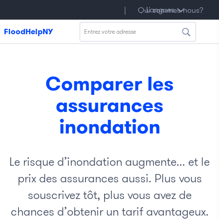
yòl
Langues
|
국
|
Polski
|
Français
|
|
Qui sommes-nous?
বাংলা
|
sommes-
isyen
어
nous?
FloodHelpNY
Comparer les
assurances
inondation
Le risque d’inondation augmente... et le
prix des assurances aussi. Plus vous
souscrivez tôt, plus vous avez de
chances d’obtenir un tarif avantageux.