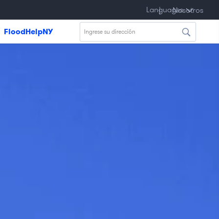
yòl
Languages
|
국
|
Polski
|
Français
|
বাংলা
|
|
Nosotros
Nosotros
syen
어
FloodHelpNY